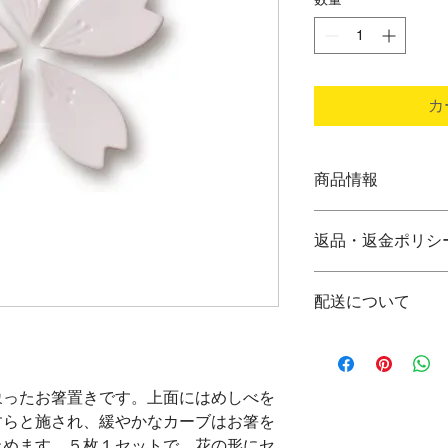
カ
商品情報
材 質：磁器（九
返品・返金ポリシ
サ イ ズ：約幅28×
製品重量 ：約10ｇ/
商品は到着後すぐに
包装サイズ：幅120×
配送について
下記商品は、無料で
包装重量 ：約80g
品到着後、
ご注文いただいてか
７日以内に下記宛て
ます。万一、在庫の
遅れる場合は、その
●申し込まれた商品
象ったお箸置きです。上面にはめしべを
発送は、大手運送会
●損傷している、汚
すらと施され、緩やかなカーブはお箸を
※下記の商品は返品
止めます。５枚１セットで、花の形にセ
再配達を抑制のため