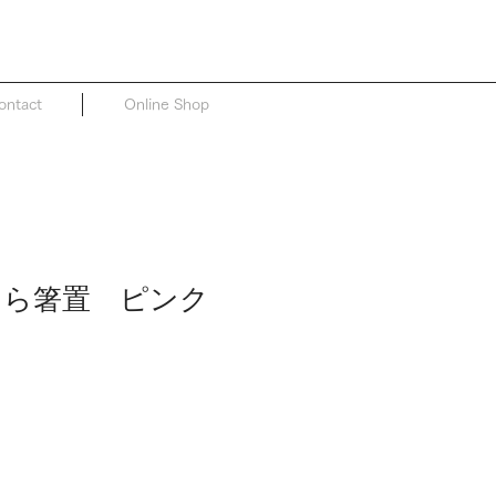
ontact
Online Shop
 さくら箸置 ピンク