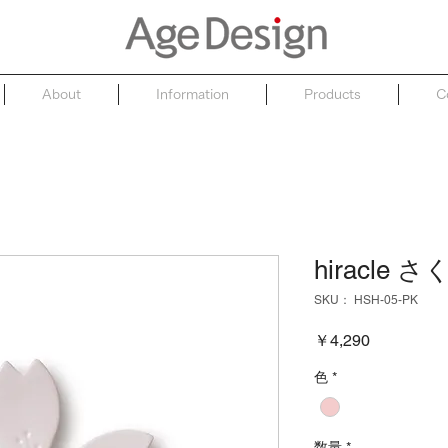
About
Information
Products
C
hiracle
SKU： HSH-05-PK
価
￥4,290
格
色
*
数量
*