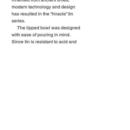
modern technology and design
has resulted in the “hiracle” tin
series.
The lipped bowl was designed
with ease of pouring in mind.
Since tin is resistant to acid and
corrosion, it has been used for
food and drink containers. Please
enjoy the tin’s texture and feel, as
well as the atmosphere of cherry
blossoms together with your
favorite sake.
商品情報
材 質：錫 純度99.99％
返品・返金ポリシー
サ イ ズ：幅141×奥行74×高さ56ｍ
ｍ