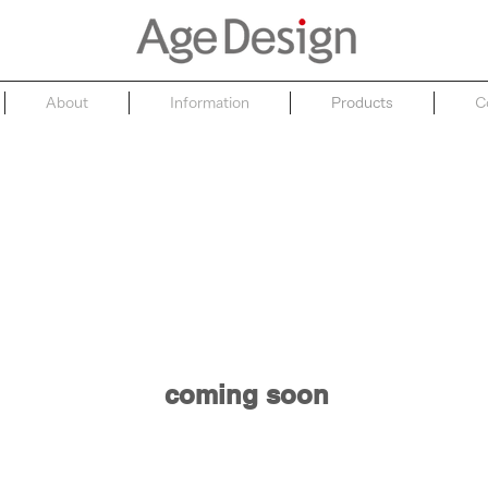
About
Information
Products
C
coming soon