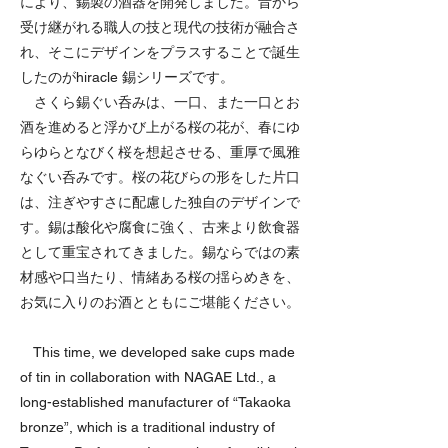
により、錫製の酒器を開発しました。昔から
受け継がれる職人の技と現代の技術が融合さ
れ、そこにデザインをプラスすることで誕生
したのがhiracle 錫シリーズです。
さくら錫ぐい呑みは、一口、また一口とお
酒を進めると浮かび上がる桜の花が、春にゆ
らゆらとなびく桜を想起させる、重厚で風雅
なぐい呑みです。桜の花びらの形をした片口
は、注ぎやすさに配慮した独自のデザインで
す。錫は酸化や腐食に強く、古来より飲食器
として重宝されてきました。錫ならではの素
材感や口当たり、情緒ある桜の揺らめきを、
お気に入りのお酒とともにご堪能ください。
This time, we developed sake cups made
of tin in collaboration with NAGAE Ltd., a
long-established manufacturer of “Takaoka
bronze”, which is a traditional industry of