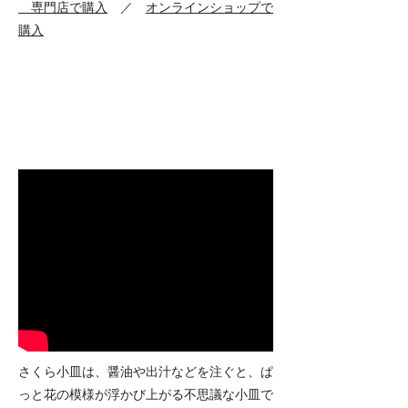
専門店で購入
／
オンラインショップで
購入
​さくら小皿 cherry-blossom-
designed plates
さくら小皿は、醤油や出汁などを注ぐと、ぱ
っと花の模様が浮かび上がる不思議な小皿で