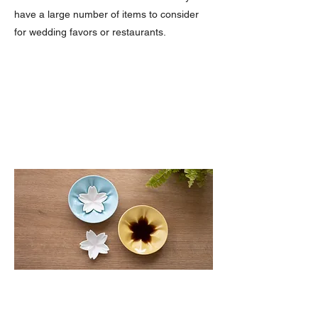
have a large number of items to consider
for wedding favors or restaurants.
【ウクライナ支援】UKR限定カ
ラーさくら小皿・豆皿セット
UKRAINE Support Limited
ColorCherry-blossom-shaped
small plates set