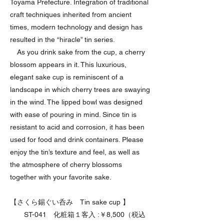
Toyama Prefecture. Integration of traditional
craft techniques inherited from ancient
times, modern technology and design has
resulted in the “hiracle” tin series.
As you drink sake from the cup, a cherry
blossom appears in it. This luxurious,
elegant sake cup is reminiscent of a
landscape in which cherry trees are swaying
in the wind. The lipped bowl was designed
with ease of pouring in mind. Since tin is
resistant to acid and corrosion, it has been
used for food and drink containers. Please
enjoy the tin’s texture and feel, as well as
the atmosphere of cherry blossoms
together with your favorite sake.
【さくら錫ぐい呑み Tin sake cup 】
ST-041 化粧箱１客入 :￥8,500（税込