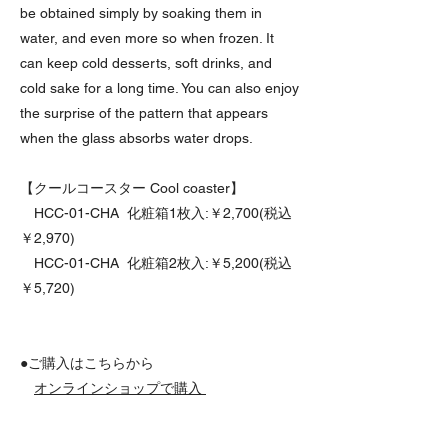
be obtained simply by soaking them in
water, and even more so when frozen. It
can keep cold desserts, soft drinks, and
cold sake for a long time. You can also enjoy
the surprise of the pattern that appears
when the glass absorbs water drops.
【クールコースター Cool coaster】
HCC-01-CHA 化粧箱1枚入:￥2,700(税込
￥2,970)
HCC-01-CHA 化粧箱2枚入:￥5,200(税込
￥5,720)
●ご購入はこちらから
オンラインショップで購入