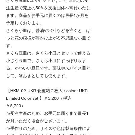
さくら豆皿の2客セットです。期間限定の受
注生産で売上の50%を支援団体へ寄付いたし
ます。商品がお手元に届くのは最長1か月を
予定しております。
さくら小皿は、醤油や出汁などを注ぐと、ぱ
っと花の模様が浮かび上がる不思議な小皿で
す。
さくら豆皿は、さくら小皿とセットで使える
小さな豆皿で、さくら小皿にすっぽり収ま
る、かわいい豆皿です。薬味やスパイス皿と
して、箸おきとしても使えます。
【HKM-02-UKR 化粧箱２枚入 / color : UKR
Limited Color set 】￥5,200（税込
￥5,720）
※受注生産のため、お手元に届くまで最長1
か月いただく場合がございます。
※手作りのため、サイズや色は製造条件によ