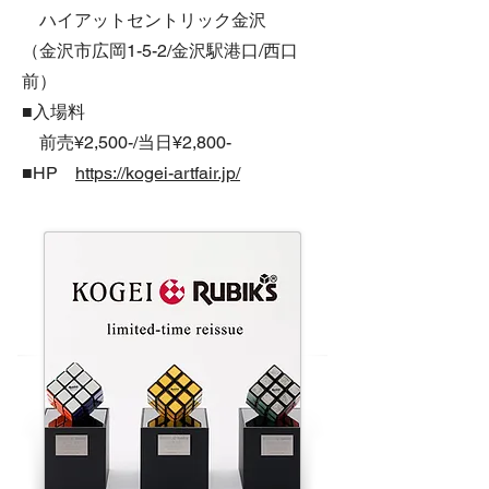
ハイアットセントリック金沢
（金沢市広岡1-5-2/金沢駅港口/西口
前）
■入場料
前売¥2,500-/当日¥2,800-
■HP
https://kogei-artfair.jp/