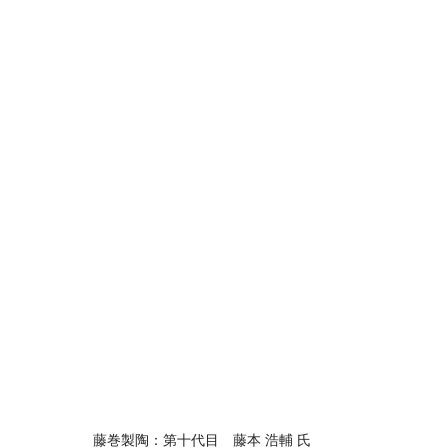
藤巻製陶：第十代目　藤本 浩輔 氏 