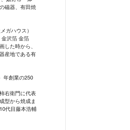
の磁器、有田焼
社メガハウス）
 金沢箔 金箔 
画した時から、
器産地である有
年創業の250
柿右衛門に代表
成型から焼成ま
10代目藤本浩輔