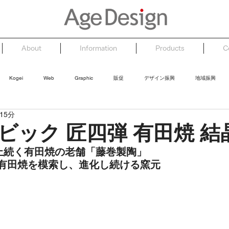
About
Information
Products
C
Kogei
Web
Graphic
販促
デザイン振興
地域振興
15分
ビック 匠四弾 有田焼 結
以上続く有田焼の老舗「藤巻製陶」
有田焼を模索し、進化し続ける窯元