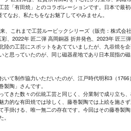
工芸「有田焼」とのコラボレーションです。日本で最初
を経てなお、私たちをなお魅了してやみません。
げ以来、これまで工芸ルービックシリーズ（販売：株式会
彩、2022年 匠二弾 高岡銅器 折井発色、2023年 匠三弾
北陸の工芸にスポットをあてていましたが、九谷焼を企
いと思っていたのが、同じ磁器産地であり日本屈指の磁
いて制作協力いただいたのが、江戸時代明和3（1766）
巻製陶」さんです。
ってきた数々の伝統工芸と同じく、分業制で成り立ち、
魅力的な有田焼では珍しく、藤巻製陶では上絵を施さず
て手掛ける、唯一無二の存在です。今回はその藤巻製陶
た。