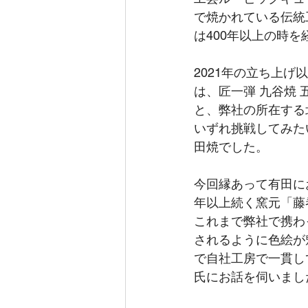
で焼かれている伝統
は400年以上の時
2021年の立ち上
は、匠一弾 九谷焼 五
と、弊社の所在する
いずれ挑戦してみた
田焼でした。
今回縁あって有田にお
年以上続く窯元「藤
これまで弊社で携わ
されるように色絵が
で自社工房で一貫し
氏にお話を伺いまし