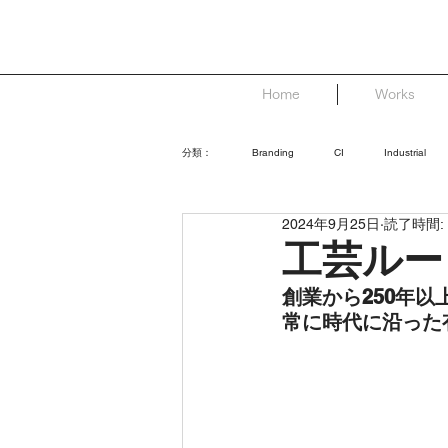
Home
Works
分類：
Branding
CI
Industrial
2024年9月25日
読了時間: 
工芸ルー
創業から250年
常に時代に沿った