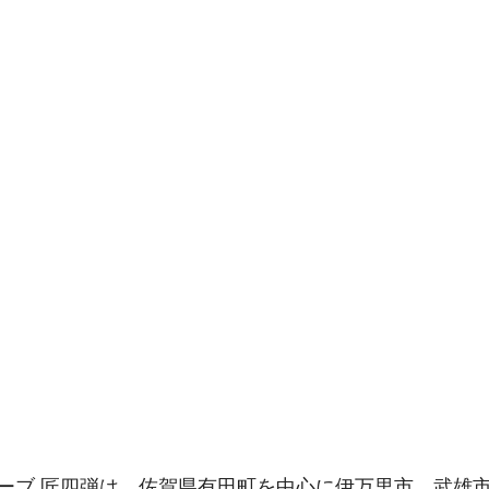
ーブ 匠四弾は、佐賀県有田町を中心に伊万里市、武雄