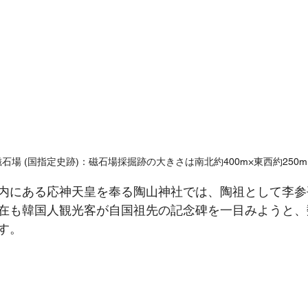
石場 (国指定史跡)：磁石場採掘跡の大きさは南北約400m×東西約250m
内にある応神天皇を奉る陶山神社では、陶祖として李参
在も韓国人観光客が自国祖先の記念碑を一目みようと、
す。