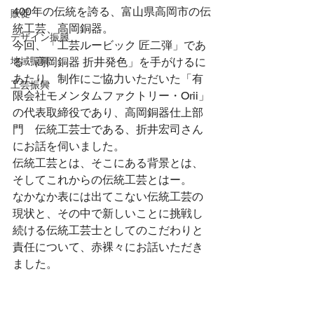
400年の伝統を誇る、富山県高岡市の伝
販促
統工芸、高岡銅器。
デザイン振興
今回、「工芸ルービック 匠二弾」であ
地域振興
る「高岡銅器 折井発色」を手がけるに
あたり、制作にご協力いただいた「有
工芸振興
限会社モメンタムファクトリー・Orii」
の代表取締役であり、高岡銅器仕上部
門　伝統工芸士である、折井宏司さん
にお話を伺いました。
伝統工芸とは、そこにある背景とは、
そしてこれからの伝統工芸とはー。　
なかなか表には出てこない伝統工芸の
現状と、その中で新しいことに挑戦し
続ける伝統工芸士としてのこだわりと
責任について、赤裸々にお話いただき
ました。