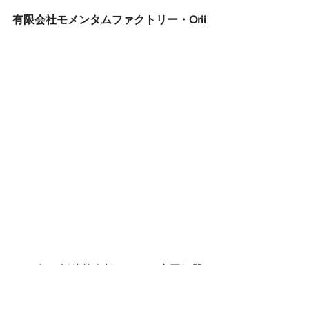
有限会社モメンタムファクトリー・Orii
1950年に折井竹次郎さんが、高岡銅器
の着色を手がける折井着色所を創業。
皇居二重橋龍橋桁や照明灯、大型仏像