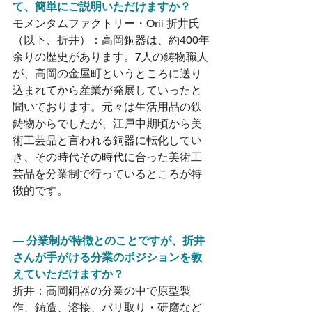
て、簡単にご説明いただけますか？
モメンタムファクトリー・Orii 折井氏
（以下、折井）：高岡銅器は、約400年
余りの歴史があります。7人の鋳物職人
が、高岡の金屋町というところに送り
込まれてから産業が発展していったと
聞いております。元々は生活用品の鉄
鋳物からでしたが、江戸中期頃から美
術工芸品と言われる銅器に転化してい
き、その時代その時代に合った美術工
芸品を分業制で行っているところが特
徴的です。
― 分業制が特徴とのことですが、折井
さんが手がける分業のポジションを教
えていただけますか？
折井：高岡銅器の分業の中で原型製
作、鋳造、溶接、バリ取り・研磨など