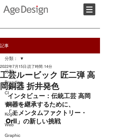
記事
分類：
2022年7月15日
読了時間: 14分
分類：
工芸ルービック 匠二弾 高
Branding
岡銅器 折井発色
CI
 インタビュー：伝統工芸 高岡
銅器を継承するために、
Industrial
「モメンタムファクトリー・
Kogei
Orii」の新しい挑戦
Web
Graphic