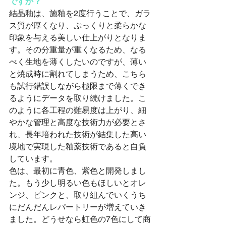
ですか？
結晶釉は、施釉を2度行うことで、ガラ
ス質が厚くなり、ぷっくりと柔らかな
印象を与える美しい仕上がりとなりま
す。その分重量が重くなるため、なる
べく生地を薄くしたいのですが、薄い
と焼成時に割れてしまうため、こちら
も試行錯誤しながら極限まで薄くでき
るようにデータを取り続けました。こ
のように各工程の難易度は上がり、細
やかな管理と高度な技術力が必要とさ
れ、長年培われた技術が結集した高い
境地で実現した釉薬技術であると自負
しています。
色は、最初に青色、紫色と開発しまし
た。もう少し明るい色もほしいとオレ
ンジ、ピンクと、取り組んでいくうち
にだんだんレパートリーが増えていき
ました。どうせなら虹色の7色にして商