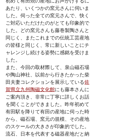
初めて有田焼の産地にお声がけするに
あたり、いくつかの窯元さんに伺いま
した。伺った全ての窯元さんで、快く
ご対応いただけたのがとても印象的で
した。どの窯元さんも藤巻製陶さんと
同じく、またこれまでの伝統工芸産地
の皆様と同じく、常に新しいことにチ
ャレンジし続ける姿勢に感銘を受けま
した。
また、今回の取材際して、泉山磁石場
や陶山神社、以前から行きたかった柴
田夫妻コレクションを展示している
佐
賀県立九州陶磁文化館
にも藤本さんに
ご案内頂き、非常に丁寧に詳しくお話
を聞くことができました。昨年初めて
有田駅を降りて有田の産地に伺った時
から、磁石場、窯元の規模、その産地
のスケールの大きさが印象的でした。
流石、日本を代表する磁器産地だと納