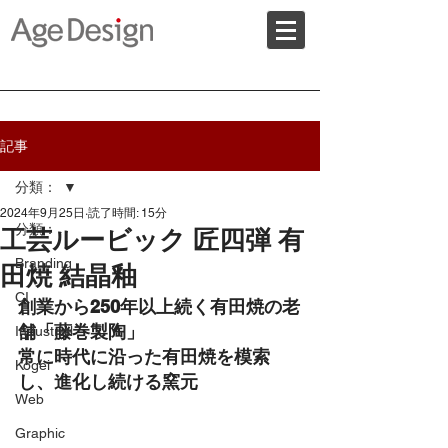
記事
分類：
2024年9月25日
読了時間: 15分
分類：
工芸ルービック 匠四弾 有
Branding
田焼 結晶釉
CI
創業から250年以上続く有田焼の老
舗「藤巻製陶」
Industrial
常に時代に沿った有田焼を模索
Kogei
し、進化し続ける窯元
Web
Graphic