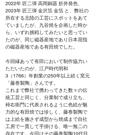
2022年 匠二弾 高岡銅器 折井発色、
2023年 匠三弾 金沢箔 金箔 と、弊社の
所在する北陸の工芸にスポットをあて
ていましたが、九谷焼を企画した時か
ら、いずれ挑戦してみたいと思ってい
たのが、同じ磁器産地であり日本屈指
の磁器産地である有田焼でした。
今回縁あって有田において制作協力い
ただいたのが、江戸時代明和
3（1766）年創業の250年以上続く窯元
「藤巻製陶」さんです。
これまで弊社で携わってきた数々の伝
統工芸と同じく、分業制で成り立ち、
柿右衛門に代表されるように色絵が魅
力的な有田焼では珍しく、藤巻製陶で
は上絵を施さず成型から焼成まで自社
工房で一貫して手掛ける、唯一無二の
存在です。今回はその藤巻製陶10代目