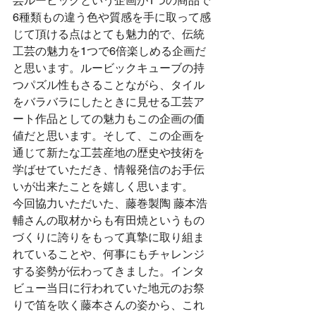
芸ルービックという企画が1つの商品で
6種類もの違う色や質感を手に取って感
じて頂ける点はとても魅力的で、伝統
工芸の魅力を1つで6倍楽しめる企画だ
と思います。ルービックキューブの持
つパズル性もさることながら、タイル
をバラバラにしたときに見せる工芸ア
ート作品としての魅力もこの企画の価
値だと思います。そして、この企画を
通じて新たな工芸産地の歴史や技術を
学ばせていただき、情報発信のお手伝
いが出来たことを嬉しく思います。
今回協力いただいた、藤巻製陶 藤本浩
輔さんの取材からも有田焼というもの
づくりに誇りをもって真摯に取り組ま
れていることや、何事にもチャレンジ
する姿勢が伝わってきました。インタ
ビュー当日に行われていた地元のお祭
りで笛を吹く藤本さんの姿から、これ