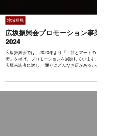
地域振興
広坂振興会プロモーション事業
2024
広坂振興会では、2020年より『工芸とアートの
街』を掲げ、プロモーションを展開しています。
広坂来訪者に対し、 通りにどんなお店があるか一
目でわかるマップが掲載された広坂ガイドマップ
の制作・配布をはじめ、Youtube チャンネル開設
やインスタ公式サイト開設、メインストリートに
バナ