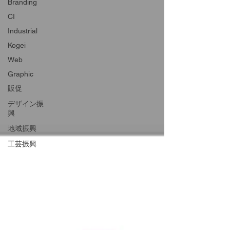
Branding
CI
Industrial
Kogei
Web
Graphic
販促
デザイン振
興
地域振興
工芸振興