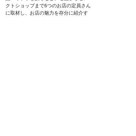
クトショップまで5つのお店の定員さん
に取材し、お店の魅力を存分に紹介す
る動画を作成しました。
工芸体験させていただいたりと、動画
を見ている方が実際に来訪しているよ
うな目線で、撮影に臨みました。私た
ちも取材するまで知らなかったことも
多くあり、魅力の詰まった動画になっ
ています。