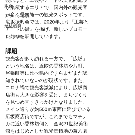
芸館など、工芸やアートの文化的施設
販促
が集積するエリアで、国内外の観光客
が多く県内随一の観光スポットです。
デザイン振興
広坂振興会では、2020年より『工芸と
地域振興
アートの街』を掲げ、新しいプロモー
ションを展開しています。
工芸振興
課題
観光客が多く訪れる一方で、「広坂」
という地名は、近隣の香林坊や片町、
尾張町等に比べ県内ですらまだまだ認
知されていないのが現状です。また、
コロナ禍で観光客激減により、広坂商
店街も大きな影響を受け、まちづくり
を見つめ直すきっかけとなりました。
メイン通りが約500ｍ東西に延びている
広坂商店街ですが、これまでもマチナ
カに近い香林坊側と、金沢21世紀美術
館をはじめとした観光集積地の兼六園