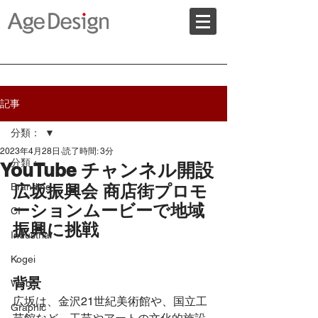
記事
分類：
2023年4月28日
読了時間: 3分
分類：
YouTube チャンネル開設
Branding
広坂振興会 商店街プロモ
ーションムービーで地域
CI
振興に挑戦
Industrial
Kogei
背景
Web
広坂は、金沢21世紀美術館や、国立工
Graphic