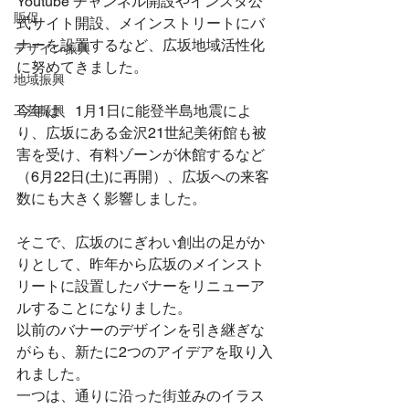
Youtube チャンネル開設やインスタ公
販促
式サイト開設、メインストリートにバ
ナーを設置するなど、広坂地域活性化
デザイン振興
に努めてきました。
地域振興
今年は、1月1日に能登半島地震によ
工芸振興
り、広坂にある金沢21世紀美術館も被
害を受け、有料ゾーンが休館するなど
（6月22日(土)に再開）、広坂への来客
数にも大きく影響しました。
そこで、広坂のにぎわい創出の足がか
りとして、昨年から広坂のメインスト
リートに設置したバナーをリニューア
ルすることになりました。
以前のバナーのデザインを引き継ぎな
がらも、新たに2つのアイデアを取り入
れました。
一つは、通りに沿った街並みのイラス