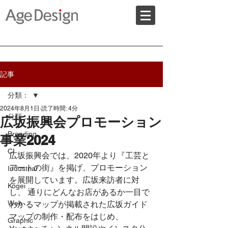
記事
分類：
2024年8月1日
読了時間: 4分
分類：
広坂振興会プロモーション
Branding
事業2024
CI
広坂振興会では、2020年より『工芸と
アートの街』を掲げ、プロモーション
Industrial
を展開しています。広坂来訪者に対
Kogei
し、 通りにどんなお店があるか一目で
Web
わかるマップが掲載された広坂ガイド
マップの制作・配布をはじめ、
Graphic