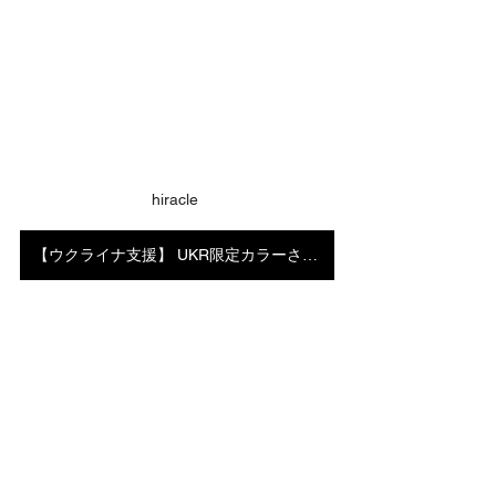
hiracle 
【ウクライナ支援】 UKR限定カラーさくら小皿・豆皿セットを購入する （オンラインショップへリンク）