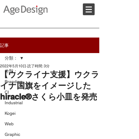
記事
分類：
2022年5月10日
読了時間: 3分
分類：
【ウクライナ支援】ウクラ
Branding
イナ国旗をイメージした
CI
hiracle®さくら小皿を発売
Industrial
Kogei
Web
Graphic