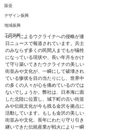
販促
デザイン振興
地域振興
工芸振興
ロシアによるウクライナへの侵略が連
日ニュースで報道されています。兵士
のみならず多くの民間人までもが犠牲
になっている現状や、長い年月をかけ
て守り築いてきたウクライナの美しい
街並みや文化が、一瞬にして破壊され
ている惨状を目の当たりにし、世界中
の多くの人々が心を痛めているのでは
ないでしょうか。弊社は、日本海に面
した北陸に位置し、城下町の古い街並
みや伝統文化が今も残る金沢を拠点に
活動しています。もしも金沢の美しい
街並みや文化、長年にわたり守り引き
継いできた伝統産業が戦火により一瞬