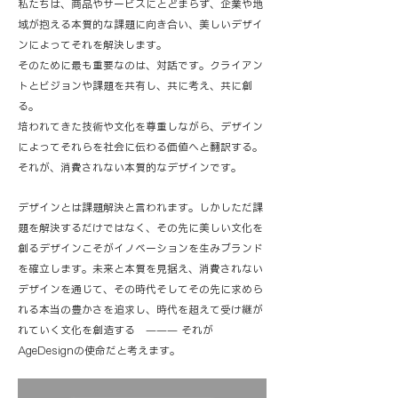
私たちは、商品やサービスにとどまらず、企業や地
域が抱える本質的な課題に向き合い、美しいデザイ
ンによってそれを解決します。
そのために最も重要なのは、対話です。クライアン
トとビジョンや課題を共有し、共に考え、共に創
る。
培われてきた技術や文化を尊重しながら、デザイン
によってそれらを社会に伝わる価値へと翻訳する。
それが、消費されない本質的なデザインです。
デザインとは課題解決と言われます。しかしただ課
題を解決するだけではなく、その先に美しい文化を
創るデザインこそがイノベーションを生みブランド
を確立します。
未来と本質を見据え、消費されない
デザインを通じて、その時代そしてその先に求めら
れる本当の豊かさを追求し、時代を超えて受け継が
れていく文化を創造する ——— それが
AgeDesignの使命だと考えます。