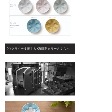
【ウクライナ支援】 UKR限定カラーさくら小皿・豆皿セットを購入する （オンラインショップへリンク）