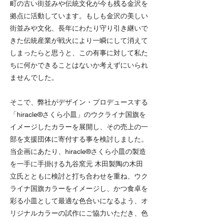
町の古い街並みや伝統文化が今も残る金沢を
拠点に活動しています。もしも金沢の美しい
街並みや文化、長年にわたり守り引き継いで
きた伝統産業が戦火により一瞬にして消えて
しまったらと思うと、この有事に対して私た
ちに何かできることはないか考えずにいられ
ませんでした。
そこで、弊社がデザイン・プロデュースする
「hiracle®さくら小皿」のウクライナ国旗を
イメージしたカラーを展開し、その売上の一
部を支援団体に寄付する事を検討しました。
当企画にあたり、hiracle®さくら小皿の製造
を一手に手掛ける九谷窯元 木田製陶の木田
立氏とともに検討と打ち合わせを重ね、ウク
ライナ国旗カラーをイメージし、かつ食卓を
彩る小皿として最適な色合いになるよう、オ
リジナルカラーの試作にご協力いただき、色