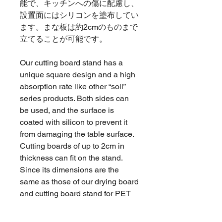
能で、キッチンへの傷に配慮し、
設置面にはシリコンを塗布してい
ます。まな板は約2cmのものまで
立てることが可能です。
Our cutting board stand has a
unique square design and a high
absorption rate like other “soil”
series products. Both sides can
be used, and the surface is
coated with silicon to prevent it
from damaging the table surface.
Cutting boards of up to 2cm in
thickness can fit on the stand.
Since its dimensions are the
same as those of our drying board
and cutting board stand for PET
bottles, they can be used lined up
together on an island-type kitchen