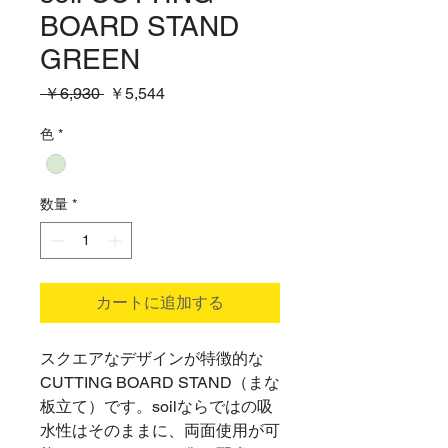
BOARD STAND
GREEN
通
セ
 ￥6,930 
￥5,544
常
ー
価
ル
色
*
格
価
格
数量
*
カートに追加する
スクエアなデザインが特徴的な
CUTTING BOARD STAND（まな
板立て）です。soilならではの吸
水性はそのままに、両面使用が可