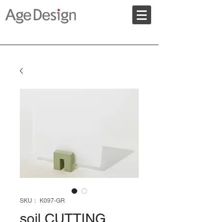
SKU： K097-GR
soil CUTTING