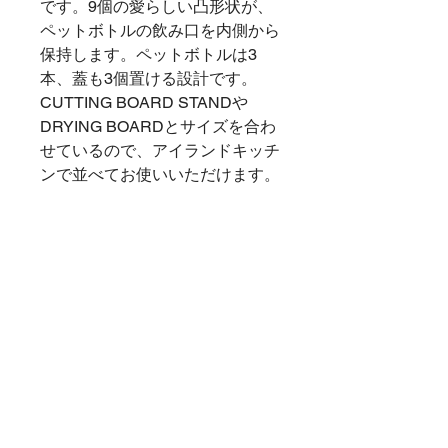
です。9個の愛らしい凸形状が、
ペットボトルの飲み口を内側から
保持します。ペットボトルは3
本、蓋も3個置ける設計です。
CUTTING BOARD STANDや
DRYING BOARDとサイズを合わ
せているので、アイランドキッチ
ンで並べてお使いいただけます。
商品情報
材 質：green：秋田県産珪藻土
返品・返金ポリシー
+ 石川県産浅黄土
サ イ ズ：幅90×奥行108×高さ
商品は到着後すぐに開梱し商品内容を
27mm 1枚入
配送について
ご確認ください。
製品重量 ：約150ｇ/１枚
下記商品は、無料で交換させていただ
包装サイズ：幅120×奥行130×高さ