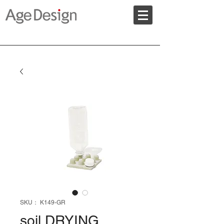
SKU： K149-GR
soil DRYING