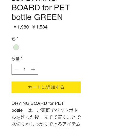
BOARD for PET
bottle GREEN
通
セ
 ￥1,980 
￥1,584
常
ー
価
ル
色
*
格
価
格
数量
*
カートに追加する
DRYING BOARD for PET
bottle は、ご家庭でペットボト
ルを洗った後、立てて置くことで
水切りがしっかりできるアイテム