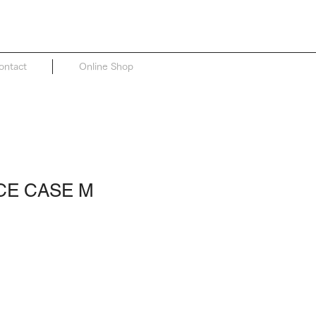
ontact
Online Shop
NCE CASE M
セ
ー
ル
価