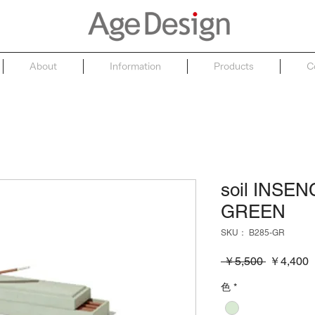
About
Information
Products
C
soil INSE
GREEN
SKU： B285-GR
通
 ￥5,500 
￥4,400
常
色
*
価
格