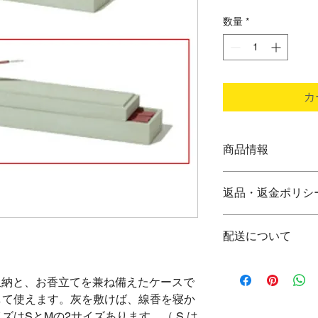
数量
*
カ
商品情報
材 質：green :
返品・返金ポリシ
サ イ ズ：幅265×
製品重量 ：約141g
商品は到着後すぐに
包装サイズ：幅265×
配送について
下記商品は、無料で
包装重量 ：約225g
品到着後、
ご注文いただいてか
７日以内に下記宛て
ます。万一、在庫の
香の収納と、お香立てを兼ね備えたケースで
遅れる場合は、その
●申し込まれた商品
して使えます。灰を敷けば、線香を寝か
発送は、大手運送会
●損傷している、汚
はSとMの2サイズあります。（ S は