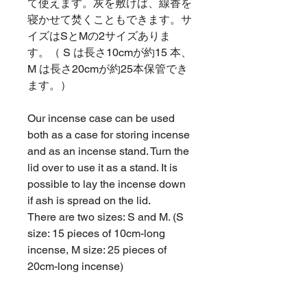
て使えます。灰を敷けば、線香を
寝かせて焚くこともできます。サ
イズはSとMの2サイズありま
す。（ S は長さ10cmが約15 本、
M は長さ20cmが約25本保管でき
ます。）
Our incense case can be used
both as a case for storing incense
and as an incense stand. Turn the
lid over to use it as a stand. It is
possible to lay the incense down
if ash is spread on the lid.
There are two sizes: S and M. (S
size: 15 pieces of 10cm-long
incense, M size: 25 pieces of
20cm-long incense)