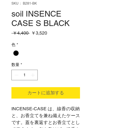
SKU： B281-BK
soil INSENCE
CASE S BLACK
通
セ
 ￥4,400 
￥3,520
常
ー
価
ル
色
*
格
価
格
数量
*
カートに追加する
INCENSE-CASE は、線香の収納
と、お香立てを兼ね備えたケース
です。蓋を裏返すとお香立てとし