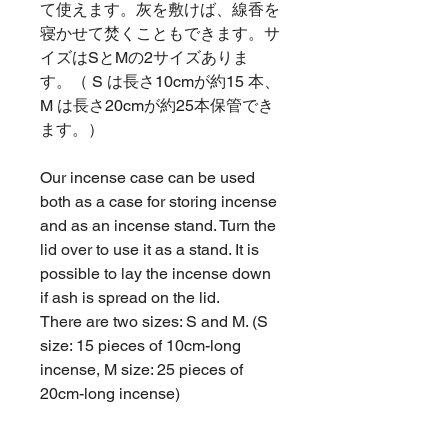
て使えます。灰を敷けば、線香を
寝かせて焚くこともできます。サ
イズはSとMの2サイズありま
す。（ S は長さ10cmが約15 本、
M は長さ20cmが約25本保管でき
ます。）
Our incense case can be used
both as a case for storing incense
and as an incense stand. Turn the
lid over to use it as a stand. It is
possible to lay the incense down
if ash is spread on the lid.
There are two sizes: S and M. (S
size: 15 pieces of 10cm-long
incense, M size: 25 pieces of
20cm-long incense)