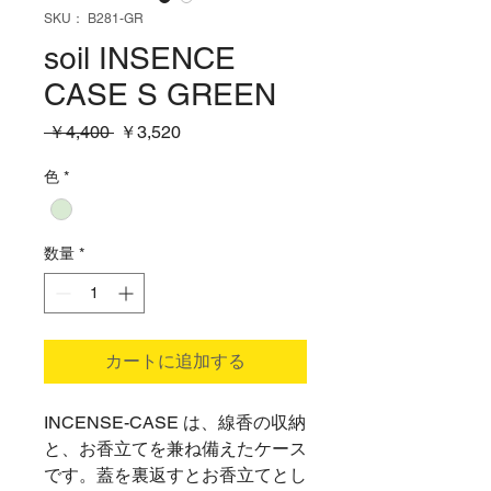
SKU： B281-GR
soil INSENCE
CASE S GREEN
通
セ
 ￥4,400 
￥3,520
常
ー
価
ル
色
*
格
価
格
数量
*
カートに追加する
INCENSE-CASE は、線香の収納
と、お香立てを兼ね備えたケース
です。蓋を裏返すとお香立てとし