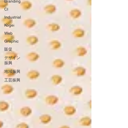
Branding
CI
Industrial
Kogei
Web
Graphic
販促
デザイン
振興
地域振興
工芸振興