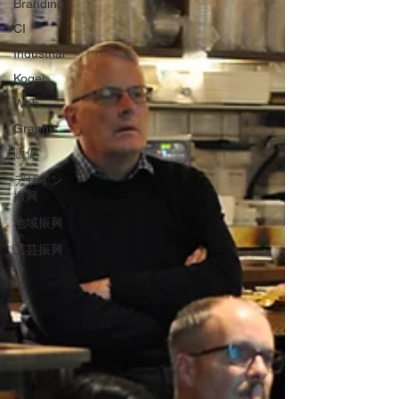
Branding
CI
Industrial
Kogei
Web
Graphic
販促
デザイン
振興
地域振興
工芸振興