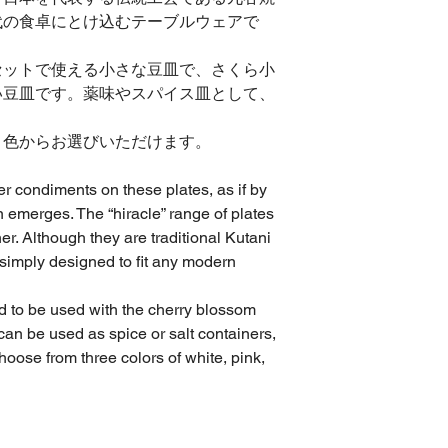
※下記の商品は返品
代の食卓にとけ込むテーブルウェアで
再配達を抑制のため
使用後の商品。
時間指定などある場
お客様のもとで傷、
セットで使える小さな豆皿で、さくら小
注記して頂けますで
お客様のもとで加工
い豆皿です。薬味やスパイス皿として、
納品書をなくされた
※配達希望時間は、
お客様がご購入され
交通状況や天候等の
きない場合。
３色からお選びいただけます。
必ずその時間にお届
お客様のご都合でキ
ではあありません。
●返送先
r condiments on these plates, as if by
〒920-0962 石川
 emerges. The “hiracle” range of plates
4F
er. Although they are traditional Kutani
エイジデザイン株式
 simply designed to fit any modern
TEL:076-222-0023
※必ずお客様へ御連
※着払いでお送りく
d to be used with the cherry blossom
住所・電話番号（携
y can be used as spice or salt containers,
など
hoose from three colors of white, pink,
電話番号、メールア
合、当社からの
連絡が出来ない場合