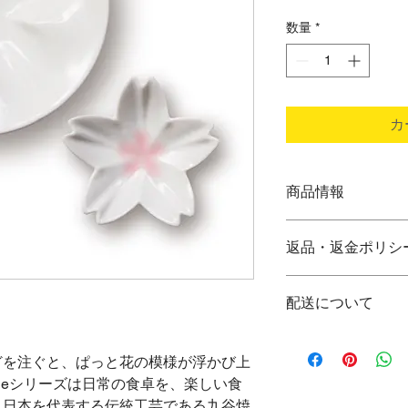
数量
*
カ
商品情報
材 質：磁器（九
返品・返金ポリシ
サ イ ズ：小皿 Φ
豆皿 幅60×奥
商品は到着後すぐに
製品重量 ：約88ｇ
配送について
下記商品は、無料で
包装サイズ：幅120×
品到着後、
包装重量 ：約140g
ご注文いただいてか
７日以内に下記宛て
ます。万一、在庫の
どを注ぐと、ぱっと花の模様が浮かび上
遅れる場合は、その
●申し込まれた商品
cleシリーズは日常の食卓を、楽しい食
発送は、大手運送会
●損傷している、汚
。日本を代表する伝統工芸である九谷焼