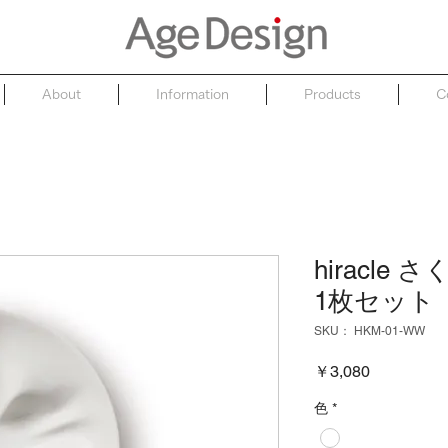
About
Information
Products
C
hiracl
1枚セット
SKU： HKM-01-WW
価
￥3,080
格
色
*