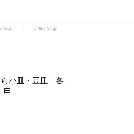
ontact
Online Shop
e さくら小皿・豆皿 各
 白