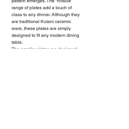
pattern emerges. The “hiracle”
range of plates add a touch of
class to any dinner. Although they
are traditional Kutani ceramic
ware, these plates are simply
designed to fit any modern dining
table.
The smaller plates are designed
to be used with the cherry
blossom plates, which they fit into.
They can be used as spice or salt
containers, or as chopstick rests.
You can choose from three colors
of white, pink, blue.
商品情報
材 質：磁器（九谷焼）
返品・返金ポリシー
サ イ ズ：小皿 Φ100ｍｍ×高さ