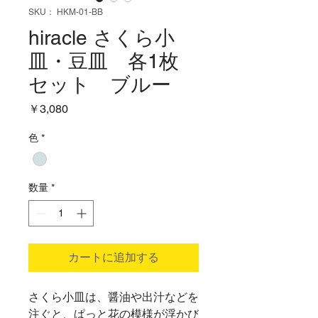
SKU： HKM-01-BB
hiracle さくら小
皿・豆皿 各1枚
セット ブルー
価
￥3,080
格
色
*
数量
*
カートに追加する
さくら小皿は、醤油や出汁などを
注ぐと、ぱっと花の模様が浮かび