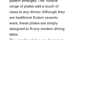
pattern emerges. The “hiracle”
range of plates add a touch of
class to any dinner. Although they
are traditional Kutani ceramic
ware, these plates are simply
designed to fit any modern dining
table.
The smaller plates are designed
to be used with the cherry
blossom plates, which they fit into.
They can be used as spice or salt
containers, or as chopstick rests.
You can choose from three colors
of white, pink, blue.
商品情報
材 質：磁器（九谷焼）
返品・返金ポリシー
サ イ ズ：小皿 Φ100ｍｍ×高さ