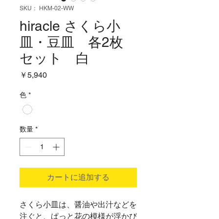
SKU： HKM-02-WW
hiracle さくら小
皿・豆皿 各2枚
セット 白
価
￥5,940
格
色
*
数量
*
カートに追加する
さくら小皿は、醤油や出汁などを
注ぐと、ぱっと花の模様が浮かび