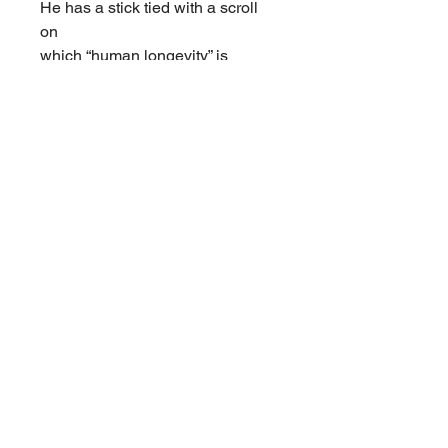
He has a stick tied with a scroll
on
which “human longevity” is
written.
This deity is worshipped
as a god of longevity and good
health.
Deity for longevity and good
health
商品情報
材 質：七福神本体＝磁器 素焼
配送について
き（九谷焼）
座布団＝能登ちりめん
ご注文いただいてから通常2～3営業日
（ポリエステル）
以内に発送いたし
中綿（綿）
ます。万一、在庫のない場合や、繁忙
サ イ ズ：幅49×奥行35×高さ