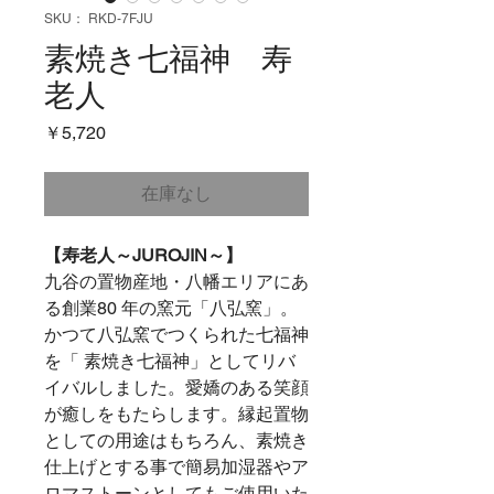
SKU： RKD-7FJU
素焼き七福神 寿
老人
価
￥5,720
格
在庫なし
【寿老人～JUROJIN～】
九谷の置物産地・八幡エリアにあ
る創業80 年の窯元「八弘窯」。
かつて八弘窯でつくられた七福神
を「 素焼き七福神」としてリバ
イバルしました。愛嬌のある笑顔
が癒しをもたらします。縁起置物
としての用途はもちろん、素焼き
仕上げとする事で簡易加湿器やア
ロマストーンとしてもご使用いた